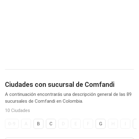
Ciudades con sucursal de Comfandi
A continuación encontrarás una descripción general de las 89
sucursales de Comfandi en Colombia.
10 Ciudades
0-9
A
B
C
D
E
F
G
H
I