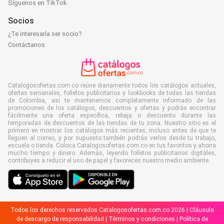
Síguenos en TikTok
Socios
¿Te interesaría ser socio?
Contáctanos
Catalogosofertas.com.co reúne diariamente todos los catálogos actuales,
ofertas semanales, folletos publicitarios y lookbooks de todas las tiendas
de Colombia, así te mantenemos completamente informado de las
promociones de los catálogos, descuentos y ofertas y podrás encontrar
fácilmente una oferta específica, rebaja o descuento durante las
temporadas de descuentos de las tiendas de tu zona. Nuestro sitio es el
primero en mostrar los catálogos más recientes, incluso antes de que te
lleguen al correo, y por supuesto también podrás verlos desde tu trabajo,
escuela o tienda. Coloca Catalogosofertas.com.co en tus favoritos y ahorra
mucho tiempo y dinero. Además, leyendo folletos publicitarios digitales,
contribuyes a reducir el uso de papel y favoreces nuestro medio ambiente.
Todos los derechos reservados Catalogosofertas.com.co 2026 |
Cláusula
de descargo de responsabilidad
|
Términos y condiciones
|
Política de