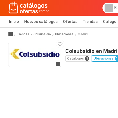
Inicio
Nuevos catálogos
Ofertas
Tiendas
Categor
Tiendas
Colsubsidio
Ubicaciones
Madrid
Colsubsidio en Madri
Catálogos
1
Ubicaciones
1
Ir al sitio