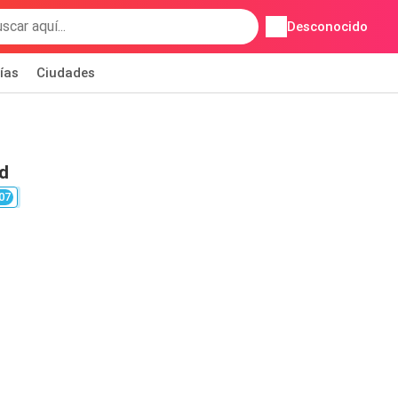
Desconocido
ías
Ciudades
d
07