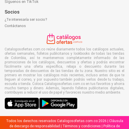
Síguenos en TikTok
Socios
¿Te interesaría ser socio?
Contáctanos
Catalogosofertas.com.co reúne diariamente todos los catálogos actuales,
ofertas semanales, folletos publicitarios y lookbooks de todas las tiendas
de Colombia, así te mantenemos completamente informado de las
promociones de los catálogos, descuentos y ofertas y podrás encontrar
fácilmente una oferta específica, rebaja o descuento durante las
temporadas de descuentos de las tiendas de tu zona. Nuestro sitio es el
primero en mostrar los catálogos más recientes, incluso antes de que te
lleguen al correo, y por supuesto también podrás verlos desde tu trabajo,
escuela o tienda. Coloca Catalogosofertas.com.co en tus favoritos y ahorra
mucho tiempo y dinero. Además, leyendo folletos publicitarios digitales,
contribuyes a reducir el uso de papel y favoreces nuestro medio ambiente.
Todos los derechos reservados Catalogosofertas.com.co 2026 |
Cláusula
de descargo de responsabilidad
|
Términos y condiciones
|
Política de