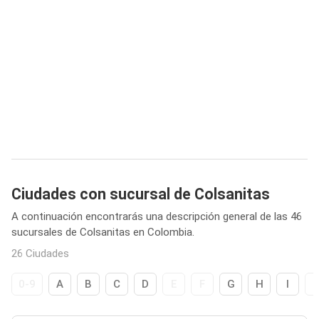
Ciudades con sucursal de Colsanitas
A continuación encontrarás una descripción general de las 46
sucursales de Colsanitas en Colombia.
26 Ciudades
0-9
A
B
C
D
E
F
G
H
I