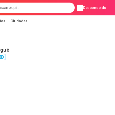
Desconocido
ías
Ciudades
agué
11