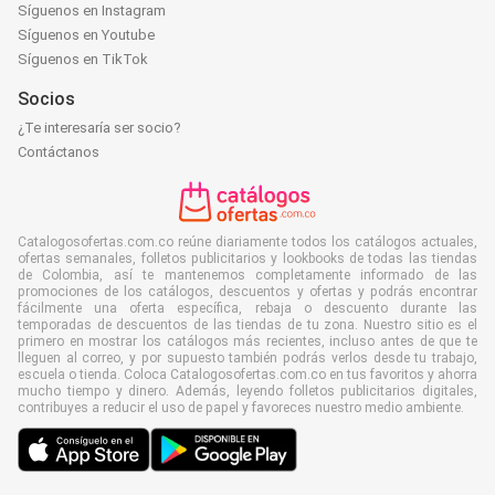
Síguenos en Instagram
Síguenos en Youtube
Síguenos en TikTok
Socios
¿Te interesaría ser socio?
Contáctanos
Catalogosofertas.com.co reúne diariamente todos los catálogos actuales,
ofertas semanales, folletos publicitarios y lookbooks de todas las tiendas
de Colombia, así te mantenemos completamente informado de las
promociones de los catálogos, descuentos y ofertas y podrás encontrar
fácilmente una oferta específica, rebaja o descuento durante las
temporadas de descuentos de las tiendas de tu zona. Nuestro sitio es el
primero en mostrar los catálogos más recientes, incluso antes de que te
lleguen al correo, y por supuesto también podrás verlos desde tu trabajo,
escuela o tienda. Coloca Catalogosofertas.com.co en tus favoritos y ahorra
mucho tiempo y dinero. Además, leyendo folletos publicitarios digitales,
contribuyes a reducir el uso de papel y favoreces nuestro medio ambiente.