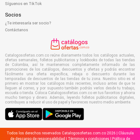
Síguenos en TikTok
Socios
¿Te interesaría ser socio?
Contáctanos
Catalogosofertas.com.co reúne diariamente todos los catálogos actuales,
ofertas semanales, folletos publicitarios y lookbooks de todas las tiendas
de Colombia, así te mantenemos completamente informado de las
promociones de los catálogos, descuentos y ofertas y podrás encontrar
fácilmente una oferta específica, rebaja o descuento durante las
temporadas de descuentos de las tiendas de tu zona. Nuestro sitio es el
primero en mostrar los catálogos más recientes, incluso antes de que te
lleguen al correo, y por supuesto también podrás verlos desde tu trabajo,
escuela o tienda. Coloca Catalogosofertas.com.co en tus favoritos y ahorra
mucho tiempo y dinero. Además, leyendo folletos publicitarios digitales,
contribuyes a reducir el uso de papel y favoreces nuestro medio ambiente.
Todos los derechos reservados Catalogosofertas.com.co 2026 |
Cláusula
de descargo de responsabilidad
|
Términos y condiciones
|
Política de