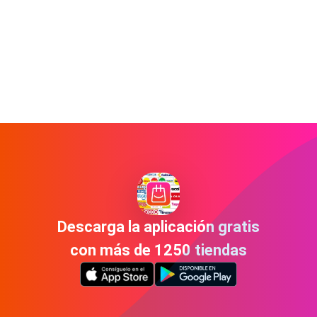
Descarga la aplicación gratis
con más de 1250 tiendas