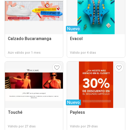
Nuevo
Calzado Bucaramanga
Evacol
Aún válido por 1 mes
Válido por 4 días
Nuevo
Touché
Payless
Válido por 27 días
Válido por 29 días