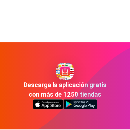
Descarga la aplicación gratis
con más de 1250 tiendas