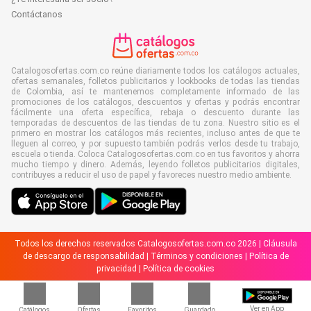
Contáctanos
Catalogosofertas.com.co reúne diariamente todos los catálogos actuales,
ofertas semanales, folletos publicitarios y lookbooks de todas las tiendas
de Colombia, así te mantenemos completamente informado de las
promociones de los catálogos, descuentos y ofertas y podrás encontrar
fácilmente una oferta específica, rebaja o descuento durante las
temporadas de descuentos de las tiendas de tu zona. Nuestro sitio es el
primero en mostrar los catálogos más recientes, incluso antes de que te
lleguen al correo, y por supuesto también podrás verlos desde tu trabajo,
escuela o tienda. Coloca Catalogosofertas.com.co en tus favoritos y ahorra
mucho tiempo y dinero. Además, leyendo folletos publicitarios digitales,
contribuyes a reducir el uso de papel y favoreces nuestro medio ambiente.
Todos los derechos reservados Catalogosofertas.com.co 2026 |
Cláusula
de descargo de responsabilidad
|
Términos y condiciones
|
Política de
privacidad
|
Política de cookies
Ver en App
Catálogos
Ofertas
Favoritos
Guardado