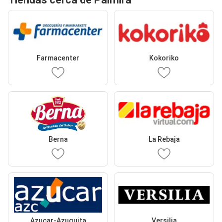
Farmacenter
Kokoriko
Berna
La Rebaja
Azucar-Azuquita
Versilia