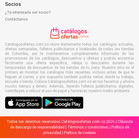
Socios
¿Te interesaría ser socio?
Contáctanos
Catalogosofertas.com.co reúne diariamente todos los catálogos actuales,
ofertas semanales, folletos publicitarios y lookbooks de todas las tiendas
de Colombia, así te mantenemos completamente informado de las
promociones de los catálogos, descuentos y ofertas y podrás encontrar
fácilmente una oferta específica, rebaja o descuento durante las
temporadas de descuentos de las tiendas de tu zona. Nuestro sitio es el
primero en mostrar los catálogos más recientes, incluso antes de que te
lleguen al correo, y por supuesto también podrás verlos desde tu trabajo,
escuela o tienda. Coloca Catalogosofertas.com.co en tus favoritos y ahorra
mucho tiempo y dinero. Además, leyendo folletos publicitarios digitales,
contribuyes a reducir el uso de papel y favoreces nuestro medio ambiente.
Todos los derechos reservados Catalogosofertas.com.co 2026 |
Cláusula
de descargo de responsabilidad
|
Términos y condiciones
|
Política de
privacidad
|
Política de cookies