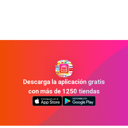
Descarga la aplicación gratis
con más de 1250 tiendas