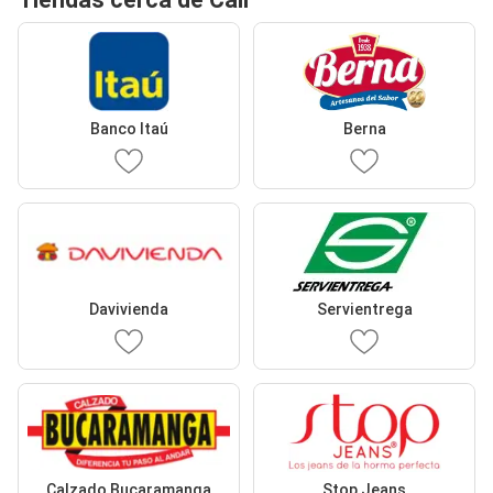
Banco Itaú
Berna
Davivienda
Servientrega
Calzado Bucaramanga
Stop Jeans