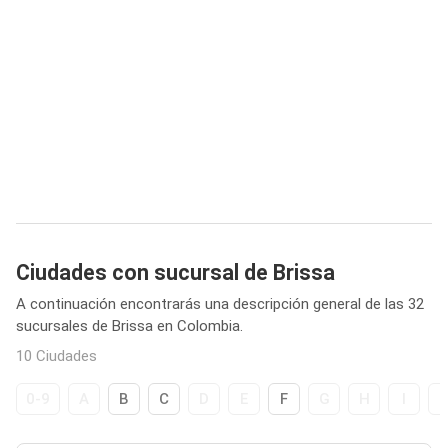
Ciudades con sucursal de Brissa
A continuación encontrarás una descripción general de las 32
sucursales de Brissa en Colombia.
10 Ciudades
0-9
A
B
C
D
E
F
G
H
I