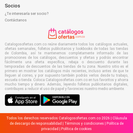
Socios
¿Te interesaría ser socio?
Contáctanos
Catalogosofertas.com.co reúne diariamente todos los catálogos actuales,
ofertas semanales, folletos publicitarios y lookbooks de todas las tiendas
de Colombia, así te mantenemos completamente informado de las
promociones de los catálogos, descuentos y ofertas y podrás encontrar
fácilmente una oferta específica, rebaja o descuento durante las
temporadas de descuentos de las tiendas de tu zona. Nuestro sitio es el
primero en mostrar los catálogos más recientes, incluso antes de que te
lleguen al correo, y por supuesto también podrás verlos desde tu trabajo,
escuela o tienda. Coloca Catalogosofertas.com.co en tus favoritos y ahorra
mucho tiempo y dinero. Además, leyendo folletos publicitarios digitales,
contribuyes a reducir el uso de papel y favoreces nuestro medio ambiente.
Todos los derechos reservados Catalogosofertas.com.co 2026 |
Cláusula
de descargo de responsabilidad
|
Términos y condiciones
|
Política de
privacidad
|
Política de cookies