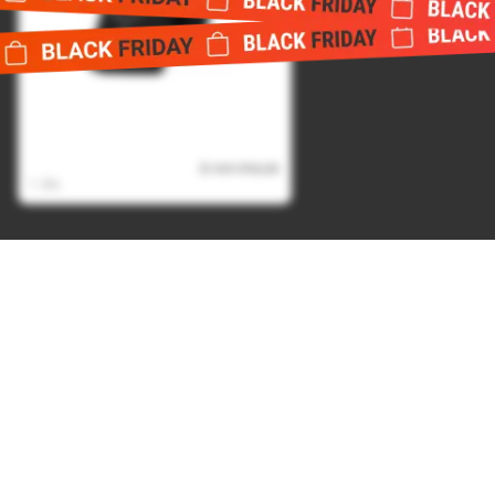
Bateria Portatil Magnetica
USB Power Bank 10.000 mAh -
Negro
$ 169.990,00
$ 94.990,00
1 día