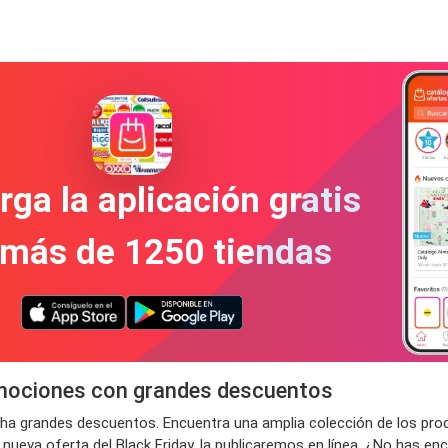
ga la aplicación gratis
 más de 1250 tiendas
romociones con grandes descuentos
echa grandes descuentos. Encuentra una amplia colección de los prod
a oferta del Black Friday, la publicaremos en línea. ¿No has encon