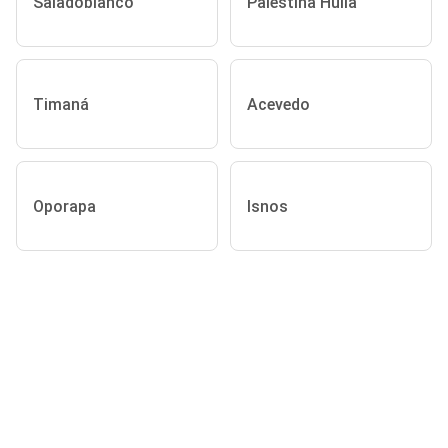
Saladoblanco
Palestina Huila
Timaná
Acevedo
Oporapa
Isnos