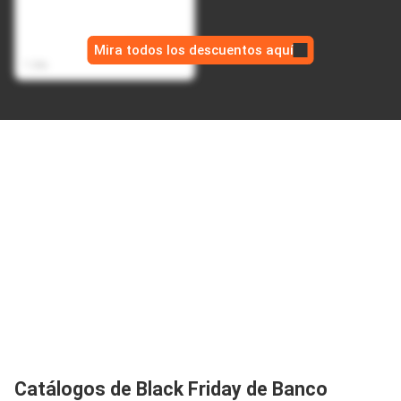
Bateria Portatil Magnetica
USB Power Bank 10.000
$ 169.990,00
mAh - Negro
Mira todos los descuentos aquí
$ 94.990,00
1 día
Catálogos de Black Friday de Banco