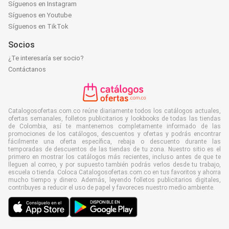
Síguenos en Instagram
Síguenos en Youtube
Síguenos en TikTok
Socios
¿Te interesaría ser socio?
Contáctanos
Catalogosofertas.com.co reúne diariamente todos los catálogos actuales,
ofertas semanales, folletos publicitarios y lookbooks de todas las tiendas
de Colombia, así te mantenemos completamente informado de las
promociones de los catálogos, descuentos y ofertas y podrás encontrar
fácilmente una oferta específica, rebaja o descuento durante las
temporadas de descuentos de las tiendas de tu zona. Nuestro sitio es el
primero en mostrar los catálogos más recientes, incluso antes de que te
lleguen al correo, y por supuesto también podrás verlos desde tu trabajo,
escuela o tienda. Coloca Catalogosofertas.com.co en tus favoritos y ahorra
mucho tiempo y dinero. Además, leyendo folletos publicitarios digitales,
contribuyes a reducir el uso de papel y favoreces nuestro medio ambiente.