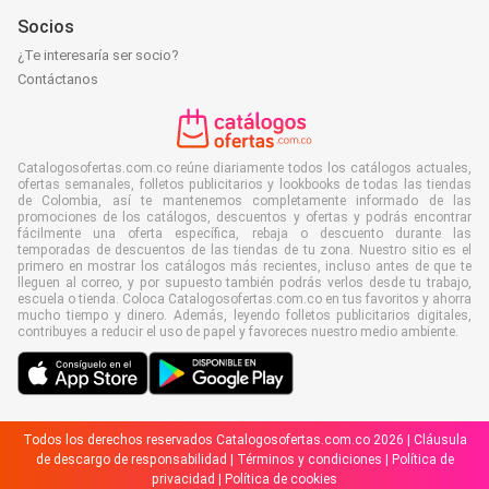
Socios
¿Te interesaría ser socio?
Contáctanos
Catalogosofertas.com.co reúne diariamente todos los catálogos actuales,
ofertas semanales, folletos publicitarios y lookbooks de todas las tiendas
de Colombia, así te mantenemos completamente informado de las
promociones de los catálogos, descuentos y ofertas y podrás encontrar
fácilmente una oferta específica, rebaja o descuento durante las
temporadas de descuentos de las tiendas de tu zona. Nuestro sitio es el
primero en mostrar los catálogos más recientes, incluso antes de que te
lleguen al correo, y por supuesto también podrás verlos desde tu trabajo,
escuela o tienda. Coloca Catalogosofertas.com.co en tus favoritos y ahorra
mucho tiempo y dinero. Además, leyendo folletos publicitarios digitales,
contribuyes a reducir el uso de papel y favoreces nuestro medio ambiente.
Todos los derechos reservados Catalogosofertas.com.co 2026 |
Cláusula
de descargo de responsabilidad
|
Términos y condiciones
|
Política de
privacidad
|
Política de cookies