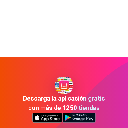
Descarga la aplicación gratis
con más de 1250 tiendas