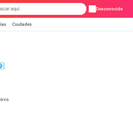
Desconocido
ías
Ciudades
1
área.