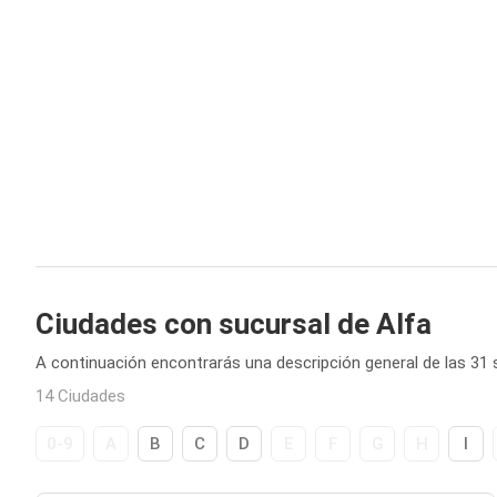
Ciudades con sucursal de Alfa
A continuación encontrarás una descripción general de las 31 
14 Ciudades
0-9
A
B
C
D
E
F
G
H
I