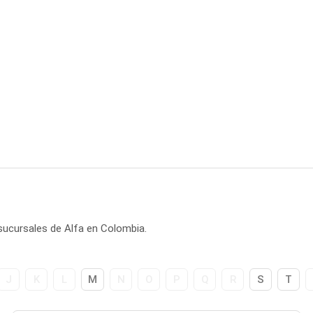
sucursales de Alfa en Colombia.
J
K
L
M
N
O
P
Q
R
S
T