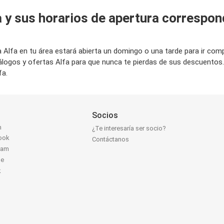
a y sus horarios de apertura correspon
da Alfa en tu área estará abierta un domingo o una tarde para ir c
álogos y ofertas Alfa para que nunca te pierdas de sus descuentos
fa.
Socios
n
¿Te interesaría ser socio?
ook
Contáctanos
ram
be
k