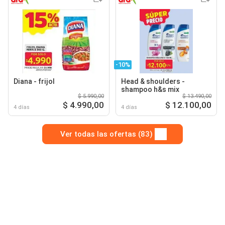
-10%
Diana - frijol
Head & shoulders -
shampoo h&s mix
$ 5.990,00
$ 13.490,00
$ 4.990,00
$ 12.100,00
4 días
4 días
Ver todas las ofertas (83)