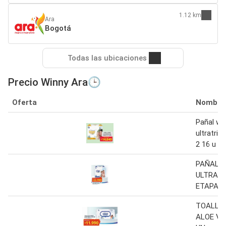
1.12 km
Ara
Bogotá
Todas las ubicaciones
Precio Winny Ara🕒
Oferta
Nombre
Pañal wi
ultratri
2 16 u
PAÑAL 
ULTRATR
ETAPA 5 
TOALLIT
ALOE VE