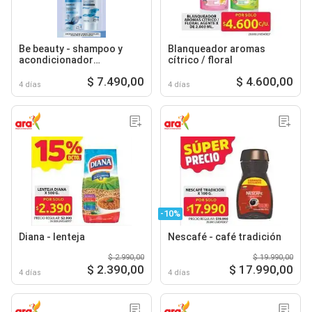
Be beauty - shampoo y
Blanqueador aromas
acondicionador
cítrico / floral
hidratación intensiva
$ 7.490,00
$ 4.600,00
4 días
4 días
-10%
Diana - lenteja
Nescafé - café tradición
$ 2.990,00
$ 19.990,00
$ 2.390,00
$ 17.990,00
4 días
4 días