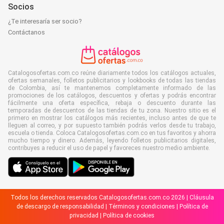
Socios
¿Te interesaría ser socio?
Contáctanos
Catalogosofertas.com.co reúne diariamente todos los catálogos actuales,
ofertas semanales, folletos publicitarios y lookbooks de todas las tiendas
de Colombia, así te mantenemos completamente informado de las
promociones de los catálogos, descuentos y ofertas y podrás encontrar
fácilmente una oferta específica, rebaja o descuento durante las
temporadas de descuentos de las tiendas de tu zona. Nuestro sitio es el
primero en mostrar los catálogos más recientes, incluso antes de que te
lleguen al correo, y por supuesto también podrás verlos desde tu trabajo,
escuela o tienda. Coloca Catalogosofertas.com.co en tus favoritos y ahorra
mucho tiempo y dinero. Además, leyendo folletos publicitarios digitales,
contribuyes a reducir el uso de papel y favoreces nuestro medio ambiente.
Todos los derechos reservados Catalogosofertas.com.co 2026 |
Cláusula
de descargo de responsabilidad
|
Términos y condiciones
|
Política de
privacidad
|
Política de cookies