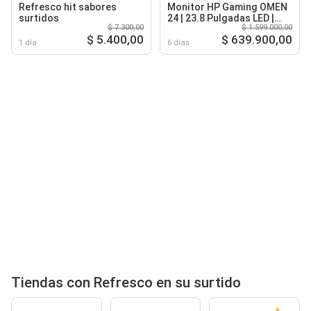
Refresco hit sabores
Monitor HP Gaming OMEN
surtidos
24 | 23.8 Pulgadas LED |
$ 7.300,00
$ 1.599.000,00
Tasa de Refresco 165Hz |
$ 5.400,00
$ 639.900,00
780D9AA
1 día
6 días
Tiendas con Refresco en su surtido