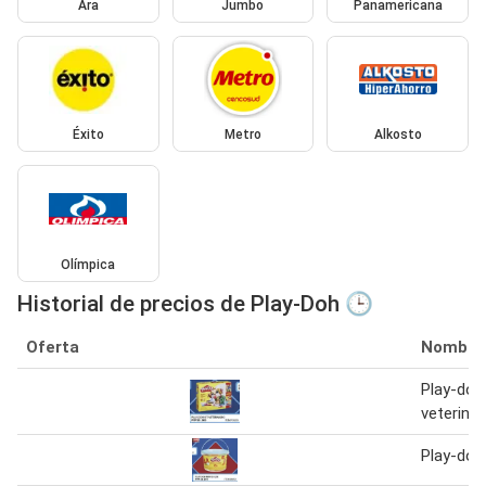
Ara
Jumbo
Panamericana
Éxito
Metro
Alkosto
Olímpica
Historial de precios de Play-Doh 🕒
Oferta
Nombre
Play-doh 
veterinar
Play-doh