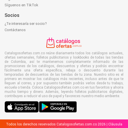
Síguenos en TikTok
Socios
¿Te interesaría ser socio?
Contáctanos
Catalogosofertas.com.co reúne diariamente todos los catálogos actuales,
ofertas semanales, folletos publicitarios y lookbooks de todas las tiendas
de Colombia, así te mantenemos completamente informado de las
promociones de los catálogos, descuentos y ofertas y podrás encontrar
fácilmente una oferta específica, rebaja o descuento durante las
temporadas de descuentos de las tiendas de tu zona. Nuestro sitio es el
primero en mostrar los catálogos más recientes, incluso antes de que te
lleguen al correo, y por supuesto también podrás verlos desde tu trabajo,
escuela o tienda. Coloca Catalogosofertas.com.co en tus favoritos y ahorra
mucho tiempo y dinero. Además, leyendo folletos publicitarios digitales,
contribuyes a reducir el uso de papel y favoreces nuestro medio ambiente.
Todos los derechos reservados Catalogosofertas.com.co 2026 |
Cláusula