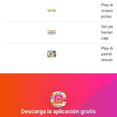
Play-doh 
creacion
potes
Set play
herramie
caja
Play-doh
patrol: c
rescate
Descarga la aplicación gratis