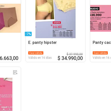
-7%
E. panty hipster
Panty cac
Casi válida
Casi válida
$ 37.990,00
26.663,00
$ 34.990,00
Válido en 16 días
Válido en 16 