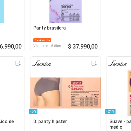
Panty brasilera
Casi válida
36.990,00
$ 37.990,00
Válido en 16 días
-5%
-21%
sico de
D. panty hipster
Suave - pa
medio