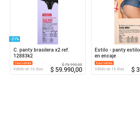
-21%
C. panty brasilera x2 ref.
Estilo - panty estil
12883k2
en encaje
Casi válida
Casi válida
$ 75.990,00
$ 59.990,00
$ 
Válido en 16 días
Válido en 16 días