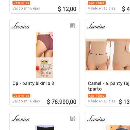
Casi válida
Casi válida
$ 12,00
$ 
Válido en 16 días
Válido en 16 días
Op - panty bikini x 3
Camel - a. panty fa
tparto
Casi válida
Casi válida
$ 76.990,00
$ 13
Válido en 16 días
Válido en 16 días