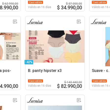
Casi válida
Casi válida
$ 62.990,00
$ 37.000,00
48.990,00
$ 34.990,00
Válido en 16 días
Válido en 16 
-42%
ja pos-
B. panty hipster x3
Suave - c
Casi válida
Casi válida
$ 143.443,00
4.990,00
$ 82.990,00
Válido en 16 días
Válido en 16 