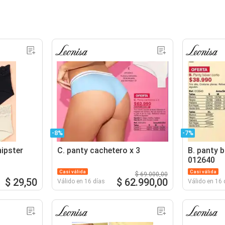
-8%
-7%
ipster
C. panty cachetero x 3
B. panty b
012640
Casi válida
Casi válida
$ 69.000,00
$ 29,50
$ 62.990,00
Válido en 16 días
Válido en 16 