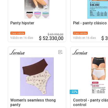
Panty hipster
Piel - panty clásico
Casi válida
Casi válida
$ 69.990,00
$ 52.330,00
$ 
Válido en 16 días
Válido en 16 días
-22%
Women's seamless thong
Control - panty clá
panty
control