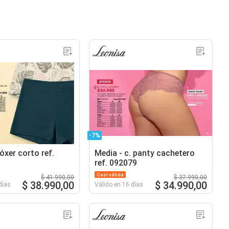
-7%
óxer corto ref.
Media - c. panty cachetero
ref. 092079
Casi válida
$ 41.990,00
$ 37.990,00
$ 38.990,00
$ 34.990,00
días
Válido en 16 días