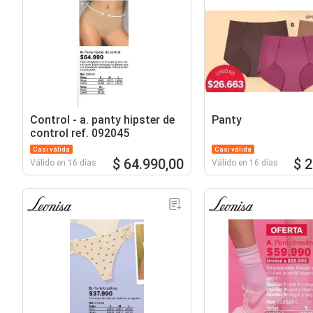
Control - a. panty hipster de
Panty
control ref. 092045
Casi válida
Casi válida
$ 64.990,00
$ 
Válido en 16 días
Válido en 16 días