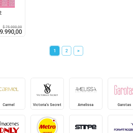
2
$ 75.000,00
59.990,00
1
2
>
Carmel
Victoria’s Secret
Amelissa
Garotas