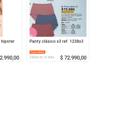
o hipster
Panty clásico x3 ref. 1238x3
Casi válida
32.990,00
$ 72.990,00
Válido en 16 días