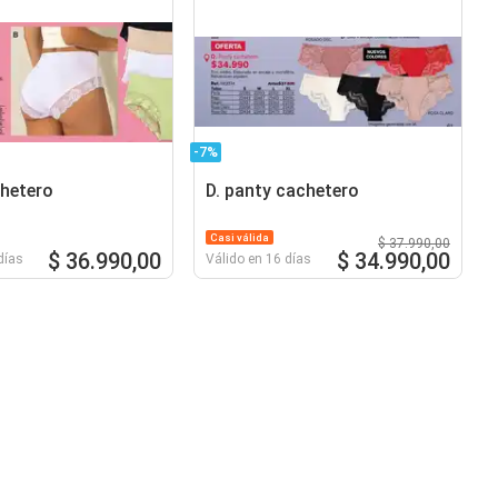
-7%
hetero
D. panty cachetero
Casi válida
$ 37.990,00
$ 36.990,00
$ 34.990,00
días
Válido en 16 días