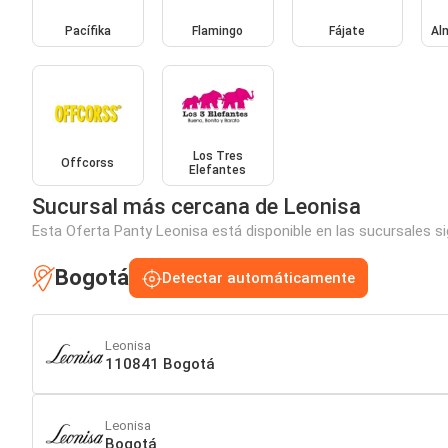
Pacífika
Flamingo
Fájate
Al
Los Tres
Offcorss
Elefantes
Sucursal más cercana de Leonisa
Esta Oferta Panty Leonisa está disponible en las sucursales s
Bogotá
Detectar automáticamente
Leonisa
110841 Bogotá
Leonisa
Bogotá