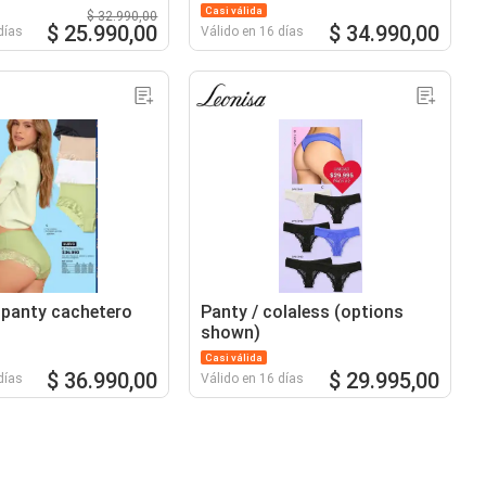
Casi válida
$ 32.990,00
$ 25.990,00
$ 34.990,00
días
Válido en 16 días
. panty cachetero
Panty / colaless (options
shown)
Casi válida
$ 36.990,00
$ 29.995,00
días
Válido en 16 días