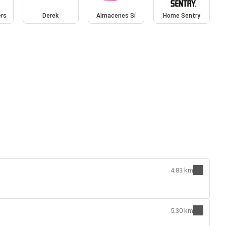
ers
Derek
Almacenes Sí
Home Sentry
4.83 km
5.30 km