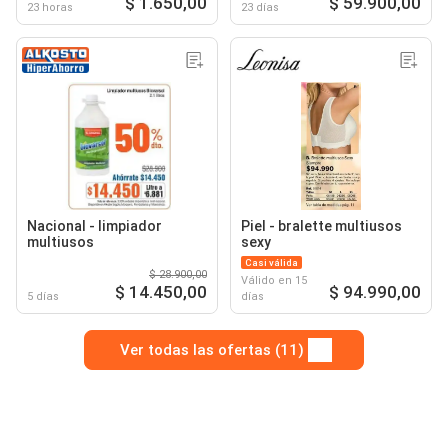
$ 1.650,00
$ 59.900,00
23 horas
23 días
Nacional - limpiador
Piel - bralette multiusos
multiusos
sexy
Casi válida
$ 28.900,00
Válido en 15
$ 14.450,00
$ 94.990,00
5 días
días
Ver todas las ofertas (11)