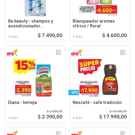
Be beauty - shampoo y
Blanqueador aromas
acondicionador
cítrico / floral
hidratación intensiva
$ 7.490,00
$ 4.600,00
4 días
4 días
-10%
Diana - lenteja
Nescafé - café tradición
$ 2.990,00
$ 19.990,00
$ 2.390,00
$ 17.990,00
4 días
4 días