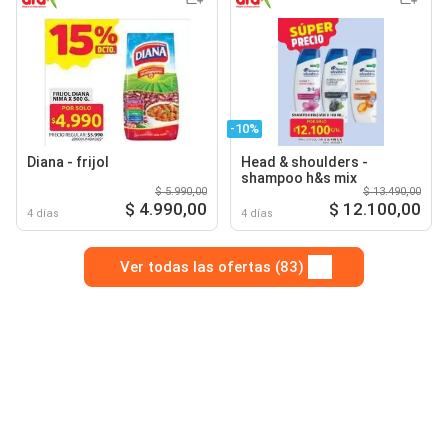
-10%
Diana - frijol
Head & shoulders -
shampoo h&s mix
$ 5.990,00
$ 13.490,00
$ 4.990,00
$ 12.100,00
4 días
4 días
Ver todas las ofertas (83)