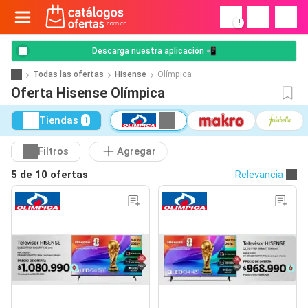
!
Descarga nuestra aplicación 📲
Todas las ofertas
Hisense
Olímpica
Oferta Hisense Olímpica
Tiendas
1
Filtros
Agregar
5 de
10 ofertas
Relevancia