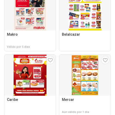
Makro
Belalcazar
Válido por 5 días
Caribe
Mercar
Aún válido por 1 día