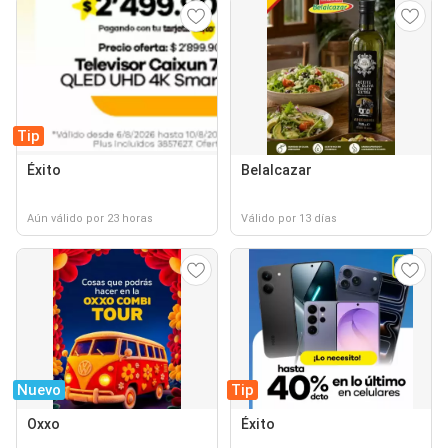
Tip
Éxito
Belalcazar
Aún válido por 23 horas
Válido por 13 días
Nuevo
Tip
Oxxo
Éxito