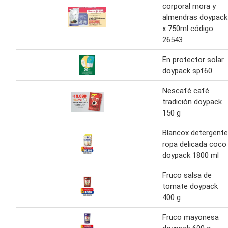
corporal mora y
almendras doypack
x 750ml código:
26543
En protector solar
doypack spf60
Nescafé café
tradición doypack
150 g
Blancox detergente
ropa delicada coco
doypack 1800 ml
Fruco salsa de
tomate doypack
400 g
Fruco mayonesa