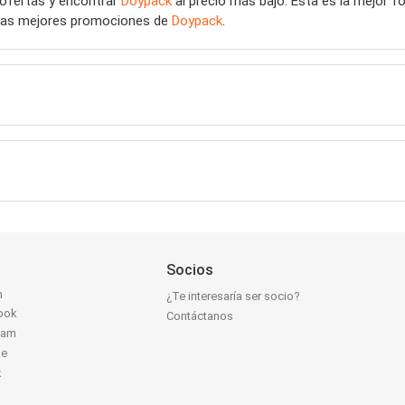
 ofertas y encontrar
Doypack
al precio más bajo. Esta es la mejor 
r las mejores promociones de
Doypack
.
Socios
n
¿Te interesaría ser socio?
ook
Contáctanos
ram
be
k