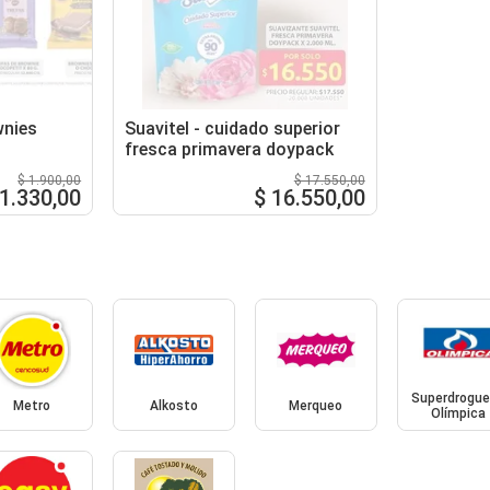
wnies
Suavitel - cuidado superior
fresca primavera doypack
$ 1.900,00
$ 17.550,00
 1.330,00
$ 16.550,00
Superdrogue
Metro
Alkosto
Merqueo
Olímpica