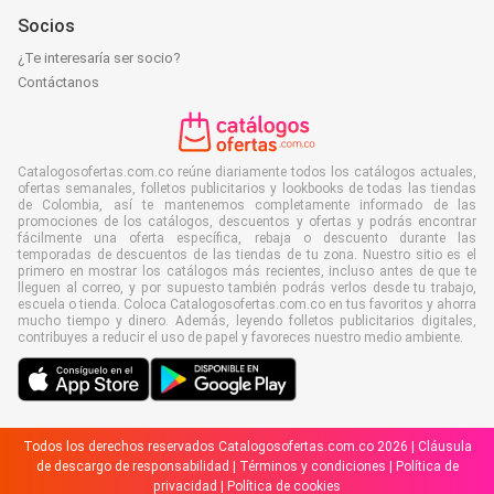
Socios
¿Te interesaría ser socio?
Contáctanos
Catalogosofertas.com.co reúne diariamente todos los catálogos actuales,
ofertas semanales, folletos publicitarios y lookbooks de todas las tiendas
de Colombia, así te mantenemos completamente informado de las
promociones de los catálogos, descuentos y ofertas y podrás encontrar
fácilmente una oferta específica, rebaja o descuento durante las
temporadas de descuentos de las tiendas de tu zona. Nuestro sitio es el
primero en mostrar los catálogos más recientes, incluso antes de que te
lleguen al correo, y por supuesto también podrás verlos desde tu trabajo,
escuela o tienda. Coloca Catalogosofertas.com.co en tus favoritos y ahorra
mucho tiempo y dinero. Además, leyendo folletos publicitarios digitales,
contribuyes a reducir el uso de papel y favoreces nuestro medio ambiente.
Todos los derechos reservados Catalogosofertas.com.co 2026 |
Cláusula
de descargo de responsabilidad
|
Términos y condiciones
|
Política de
privacidad
|
Política de cookies