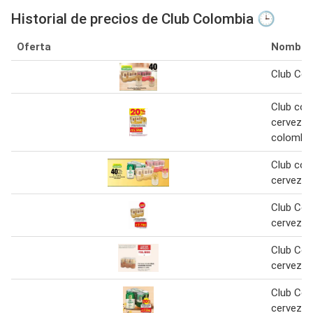
Historial de precios de Club Colombia 🕒
Oferta
Nombre
Club Col
Club col
cerveza 
colombia
Club col
cervezas
Club Col
cerveza
Club Col
cerveza
Club Col
cerveza