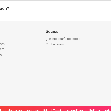
ción?
Socios
n
¿Te interesaría ser socio?
ook
Contáctanos
ram
be
k
la de descargo de responsabilidad
|
Términos y condiciones
|
Política de pri