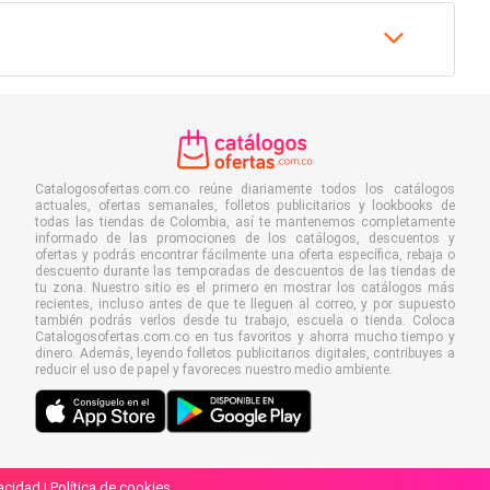
Catalogosofertas.com.co reúne diariamente todos los catálogos
actuales, ofertas semanales, folletos publicitarios y lookbooks de
todas las tiendas de Colombia, así te mantenemos completamente
informado de las promociones de los catálogos, descuentos y
ofertas y podrás encontrar fácilmente una oferta específica, rebaja o
descuento durante las temporadas de descuentos de las tiendas de
tu zona. Nuestro sitio es el primero en mostrar los catálogos más
recientes, incluso antes de que te lleguen al correo, y por supuesto
también podrás verlos desde tu trabajo, escuela o tienda. Coloca
Catalogosofertas.com.co en tus favoritos y ahorra mucho tiempo y
dinero. Además, leyendo folletos publicitarios digitales, contribuyes a
reducir el uso de papel y favoreces nuestro medio ambiente.
vacidad
|
Política de cookies