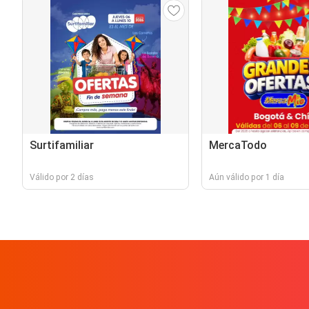
Surtifamiliar
MercaTodo
Válido por 2 días
Aún válido por 1 día