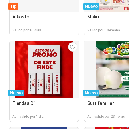
Tip
Nuevo
Alkosto
Makro
Válido por 10 días
Válido por 1 semana
Nuevo
Nuevo
Tiendas D1
Surtifamiliar
Aún válido por 1 día
Aún válido por 23 horas