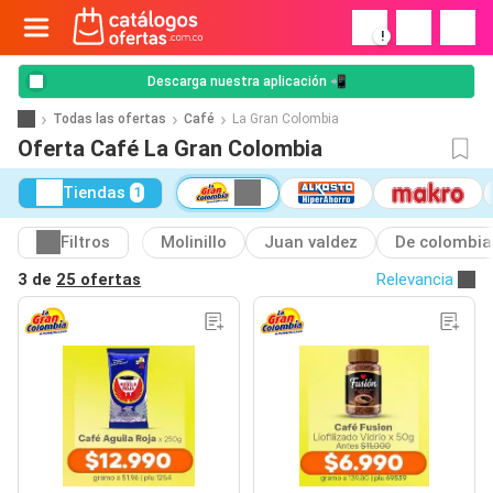
!
Descarga nuestra aplicación 📲
Todas las ofertas
Café
La Gran Colombia
Oferta Café La Gran Colombia
Tiendas
1
Filtros
Molinillo
Juan valdez
De colombia
3 de
25 ofertas
Relevancia