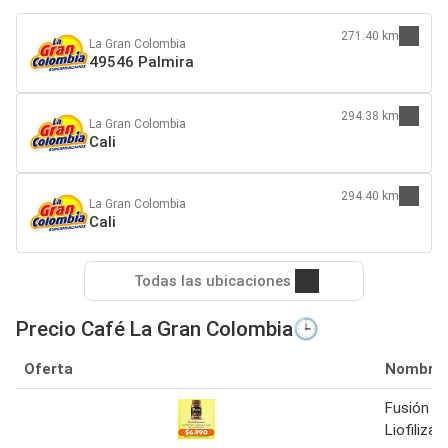
271.40 km
La Gran Colombia
49546 Palmira
294.38 km
La Gran Colombia
Cali
294.40 km
La Gran Colombia
Cali
Todas las ubicaciones
Precio Café La Gran Colombia🕒
Oferta
Nombre
Fusión C
Liofiliza