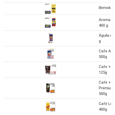
Bemoka c
Aroma mo
400 g
Águila ro
g
Cafe Agui
500g
Cafe +ma
125g
Café +má
Premium 
500g
Café Luk
400g