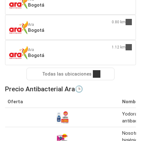
Bogotá
0.80 km
Ara
Bogotá
1.12 km
Ara
Bogotá
Todas las ubicaciones
Precio Antibacterial Ara🕒
Oferta
Nombre
Yodora t
antibacte
Nosotras
higiénica