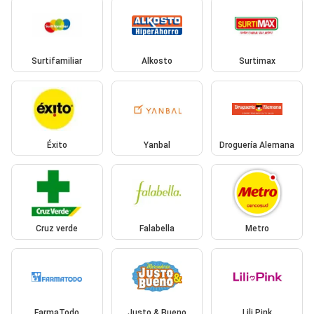
Surtifamiliar
Alkosto
Surtimax
Éxito
Yanbal
Droguería Alemana
Cruz verde
Falabella
Metro
FarmaTodo
Justo & Bueno
Lili Pink