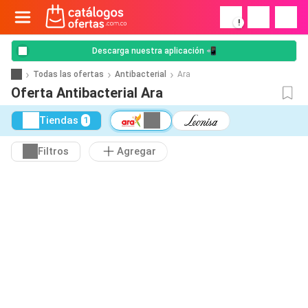
!
Descarga nuestra aplicación 📲
Todas las ofertas
Antibacterial
Ara
Oferta Antibacterial Ara
Tiendas
1
Filtros
Agregar