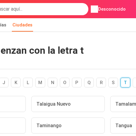
Desconocido
ías
Ciudades
nzan con la letra t
J
K
L
M
N
O
P
Q
R
S
T
Talaigua Nuevo
Tamalam
Taminango
Tangua