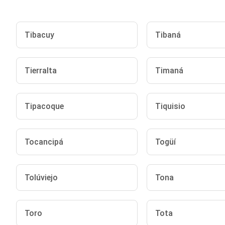
Tibacuy
Tibaná
Tierralta
Timaná
Tipacoque
Tiquisio
Tocancipá
Togüí
Tolúviejo
Tona
Toro
Tota