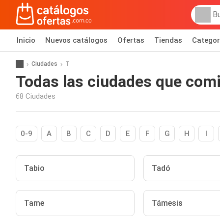
Inicio
Nuevos catálogos
Ofertas
Tiendas
Categor
Ciudades
T
Todas las ciudades que comie
68 Ciudades
0-9
A
B
C
D
E
F
G
H
I
Tabio
Tadó
Tame
Támesis