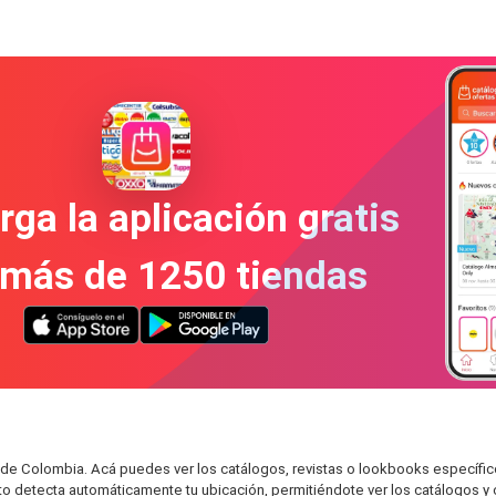
ga la aplicación gratis
 más de 1250 tiendas
 de Colombia. Acá puedes ver los catálogos, revistas o lookbooks específic
sto detecta automáticamente tu ubicación, permitiéndote ver los catálogos y 