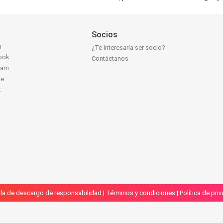
Socios
n
¿Te interesaría ser socio?
ook
Contáctanos
ram
be
k
la de descargo de responsabilidad
|
Términos y condiciones
|
Política de pri