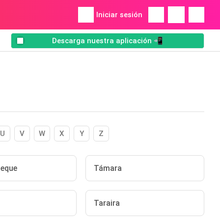
Iniciar sesión
Descarga nuestra aplicación 📲
U
V
W
X
Y
Z
eque
Támara
Taraira