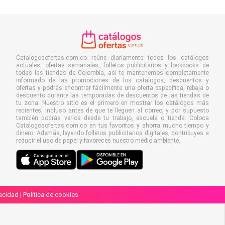
Catalogosofertas.com.co reúne diariamente todos los catálogos
actuales, ofertas semanales, folletos publicitarios y lookbooks de
todas las tiendas de Colombia, así te mantenemos completamente
informado de las promociones de los catálogos, descuentos y
ofertas y podrás encontrar fácilmente una oferta específica, rebaja o
descuento durante las temporadas de descuentos de las tiendas de
tu zona. Nuestro sitio es el primero en mostrar los catálogos más
recientes, incluso antes de que te lleguen al correo, y por supuesto
también podrás verlos desde tu trabajo, escuela o tienda. Coloca
Catalogosofertas.com.co en tus favoritos y ahorra mucho tiempo y
dinero. Además, leyendo folletos publicitarios digitales, contribuyes a
reducir el uso de papel y favoreces nuestro medio ambiente.
vacidad
|
Política de cookies