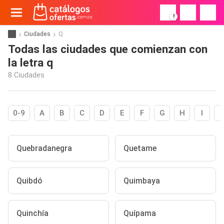
!
Ciudades
Q
Todas las ciudades que comienzan con
la letra q
8 Ciudades
0-9
A
B
C
D
E
F
G
H
I
Quebradanegra
Quetame
Quibdó
Quimbaya
Quinchía
Quípama