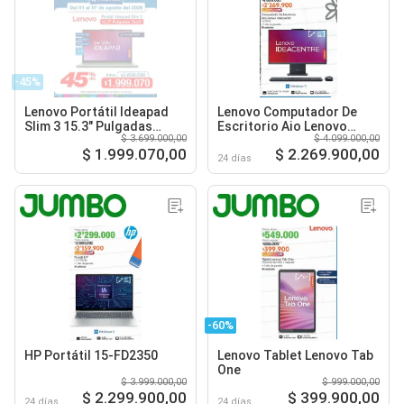
-45%
Lenovo Portátil Ideapad
Lenovo Computador De
Slim 3 15.3" Pulgadas
Escritorio Aio Lenovo
$ 3.699.000,00
$ 4.099.000,00
Táctil
Ideacentre 27IRH9
$ 1.999.070,00
$ 2.269.900,00
24 días
-60%
HP Portátil 15-FD2350
Lenovo Tablet Lenovo Tab
One
$ 3.999.000,00
$ 999.000,00
$ 2.299.900,00
$ 399.900,00
24 días
24 días