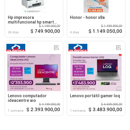
Hp impresora
Honor - honor x8a
multifuncional hp smart
$ 1.199.000,00
$ 1.499.900,00
tank 580
$ 749.900,00
$ 1.149.050,00
24 días
4 días
Lenovo computador
Lenovo portátil gamer loq
ideacentre aio
$ 4.199.000,00
$ 6.699.000,00
$ 2.393.900,00
$ 3.483.900,00
1 semana
1 semana