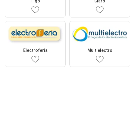
Tigo
Claro
Electroferia
Multielectro