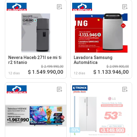
Nevera Haceb 271l se mi ti
Lavadora Samsung
r2 titanio
Automática
$ 2.499.990,00
$ 2.099.900,00
$ 1.549.990,00
$ 1.133.946,00
12 días
12 días
-53%