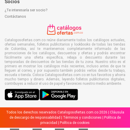
Socios
¿Te interesaría ser socio?
Contáctanos
Catalogosofertas.com.co reúne diariamente todos los catálogos actuales,
ofertas semanales, folletos publicitarios y lookbooks de todas las tiendas
de Colombia, así te mantenemos completamente informado de las
promociones de los catálogos, descuentos y ofertas y podrás encontrar
fácilmente una oferta específica, rebaja o descuento durante las
temporadas de descuentos de las tiendas de tu zona. Nuestro sitio es el
primero en mostrar los catálogos más recientes, incluso antes de que te
lleguen al correo, y por supuesto también podrás verlos desde tu trabajo,
escuela o tienda. Coloca Catalogosofertas.com.co en tus favoritos y ahorra
mucho tiempo y dinero. Además, leyendo folletos publicitarios digitales,
contribuyes a reducir el uso de papel y favoreces nuestro medio ambiente.
Todos los derechos reservados Catalogosofertas.com.co 2026 |
Cláusula
de descargo de responsabilidad
|
Términos y condiciones
|
Política de
privacidad
|
Política de cookies