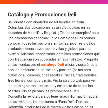
Catálogo y Promociones Deli
Deli cuenta con alrededor de 60
tiendas
en toda
Colombia. Sus
ubicaciones
están distribuidas en las
ciudades
de Medellín y Bogotá. ¿Tienes un cumpleaños o
un
a celebración
especial? En los
catálogos Deli
podrás
conocer
todas las opciones en tortas, postres y otros
productos
decorativos como velas y globos para tu
evento. Además, encontrarás increíbles
promociones
que
con frecuencia son publicad
a
s
en
sus
folletos
.
Pregunta
en las tiendas por el
catálogo Deli
oficial y sorpréndete
con los
descuentos
en t
ortas y postres (aptas para
diabéticos), caseras,
cheesecakes
, frutas, trad
icionales,
tres leches, combos y más. Visita su sitio web para ver
los
catálogos
más recientes y enterarte de todas las
ofertas
. ¡No te pierdas las
promociones Deli
!
Consulta la revista para obtener más información sobre
las actividades, inscripciones a “Fans Deli”, Puntos
Colombia, productos de la marca y otros datos de tu