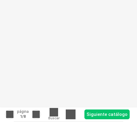
página
Siguiente catálogo
1
/8
Buscar