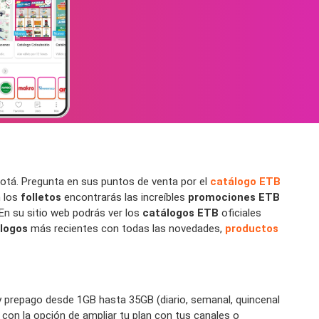
tá. Pregunta en sus puntos de venta por el
catálogo ETB
n los
folletos
encontrarás las increíbles
promociones ETB
 En su sitio web podrás ver los
catálogos ETB
oficiales
logos
más recientes con todas las novedades,
productos
 prepago desde 1GB hasta 35GB (diario, semanal, quincenal
on la opción de ampliar tu plan con tus canales o