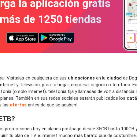
ga la aplicación gratis
 más de 1250 tiendas
nal. Visítalas en cualquiera de sus
ubicaciones
en la
ciudad
de Bogo
nternet y Televisión, para tu hogar, empresa, negocio o territorio. E
fonía (o sólo Internet), telefonía fija y llamadas de voz a distancia.
 planes. También en sus redes sociales estarán publicados los
catá
s las
ofertas
antes de que se acaben!
 ETB?
 las promociones hoy en planes postpago desde 35GB hasta 100GB y
rir tu plan de TV e Internet mucho más barato que de costumbre, c