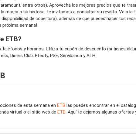
aramount, entre otros). Aprovecha los mejores precios que te traen
arca o su historia, te invitamos a consultar su revista. Ve a la tie
 a disponibilidad de cobertura), además de que puedes hacer tus rec
la próxima semana!
de ETB?
s teléfonos y horarios. Utiliza tu cupón de descuento (si tienes a
ess, Diners Club, Efecty, PSE, Servibanca y ATH.
TB
mociones de esta semana en
ETB
las puedes encontrar en el catál
nda virtual o el sitio web de
ETB
. Aquí te dejamos algunas ofertas