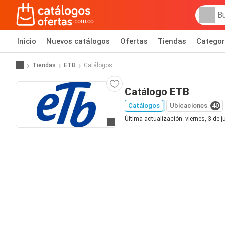
Inicio
Nuevos catálogos
Ofertas
Tiendas
Categor
Tiendas
ETB
Catálogos
Catálogo ETB
Catálogos
Ubicaciones
40
Última actualización: viernes, 3 de j
Ir al sitio