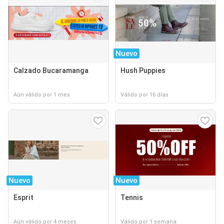
Nuevo
Calzado Bucaramanga
Hush Puppies
Aún válido por 1 mes
Válido por 16 días
Nuevo
Nuevo
Esprit
Tennis
Aún válido por 4 meses
Válido por 1 semana