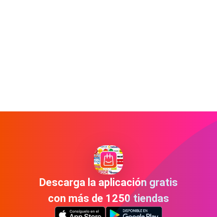
Descarga la aplicación gratis
con más de 1250 tiendas