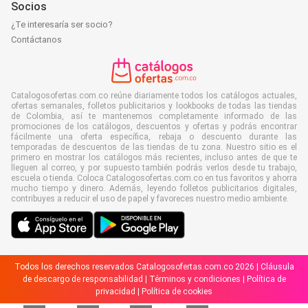
Socios
¿Te interesaría ser socio?
Contáctanos
Catalogosofertas.com.co reúne diariamente todos los catálogos actuales,
ofertas semanales, folletos publicitarios y lookbooks de todas las tiendas
de Colombia, así te mantenemos completamente informado de las
promociones de los catálogos, descuentos y ofertas y podrás encontrar
fácilmente una oferta específica, rebaja o descuento durante las
temporadas de descuentos de las tiendas de tu zona. Nuestro sitio es el
primero en mostrar los catálogos más recientes, incluso antes de que te
lleguen al correo, y por supuesto también podrás verlos desde tu trabajo,
escuela o tienda. Coloca Catalogosofertas.com.co en tus favoritos y ahorra
mucho tiempo y dinero. Además, leyendo folletos publicitarios digitales,
contribuyes a reducir el uso de papel y favoreces nuestro medio ambiente.
Todos los derechos reservados Catalogosofertas.com.co 2026 |
Cláusula
de descargo de responsabilidad
|
Términos y condiciones
|
Política de
privacidad
|
Política de cookies