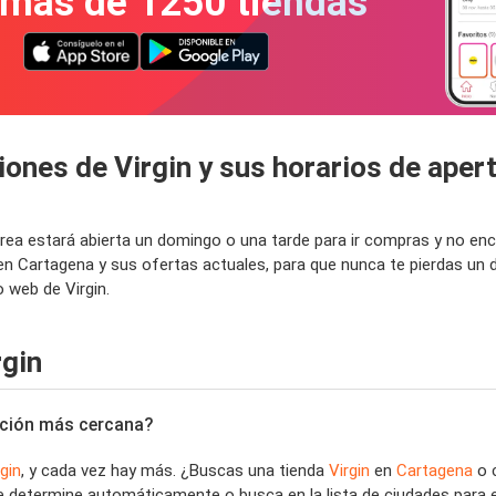
 más de 1250 tiendas
iones de Virgin y sus horarios de ape
u área estará abierta un domingo o una tarde para ir compras y no 
 en Cartagena y sus ofertas actuales, para que nunca te pierdas un
 web de Virgin.
rgin
cación más cercana?
rgin
, y cada vez hay más. ¿Buscas una tienda
Virgin
en
Cartagena
o c
se determine automáticamente o busca en la lista de ciudades para 