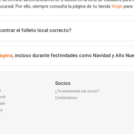
ucursal. Por ello, siempre consulta la página de tu tienda
Virgin
para 
ntrar el folleto local correcto?
agena
, incluso durante festividades como Navidad y Año Nu
Socios
n
¿Te interesaría ser socio?
ook
Contáctanos
ram
be
k