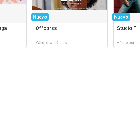
Nuevo
Nuevo
nga
Offcorss
Studio F
Válido por 10 días
Válido por 4 