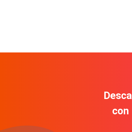
Descar
con