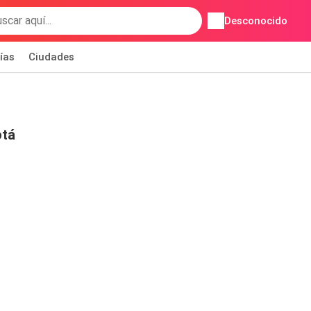
Desconocido
ías
Ciudades
otá