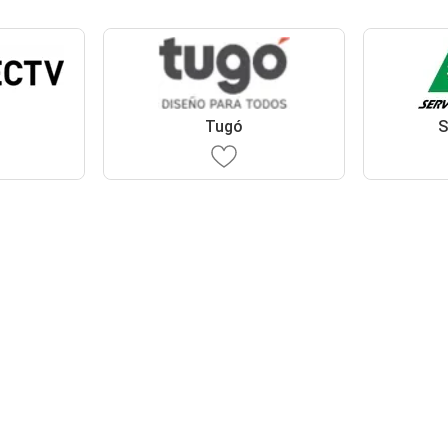
Tugó
S