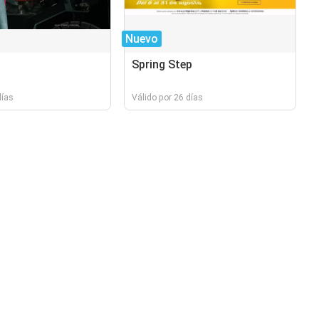
Nuevo
Spring Step
días
Válido por 26 días