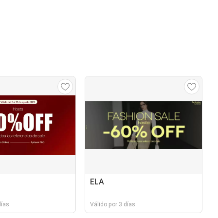
ELA
días
Válido por 3 días