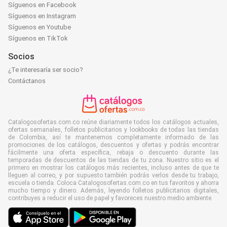
Síguenos en Facebook
Síguenos en Instagram
Síguenos en Youtube
Síguenos en TikTok
Socios
¿Te interesaría ser socio?
Contáctanos
Catalogosofertas.com.co reúne diariamente todos los catálogos actuales,
ofertas semanales, folletos publicitarios y lookbooks de todas las tiendas
de Colombia, así te mantenemos completamente informado de las
promociones de los catálogos, descuentos y ofertas y podrás encontrar
fácilmente una oferta específica, rebaja o descuento durante las
temporadas de descuentos de las tiendas de tu zona. Nuestro sitio es el
primero en mostrar los catálogos más recientes, incluso antes de que te
lleguen al correo, y por supuesto también podrás verlos desde tu trabajo,
escuela o tienda. Coloca Catalogosofertas.com.co en tus favoritos y ahorra
mucho tiempo y dinero. Además, leyendo folletos publicitarios digitales,
contribuyes a reducir el uso de papel y favoreces nuestro medio ambiente.