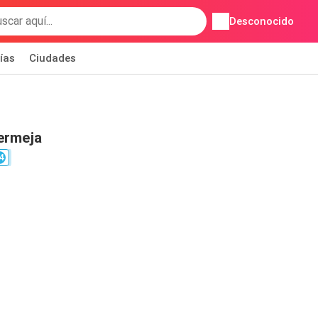
Desconocido
ías
Ciudades
ermeja
4