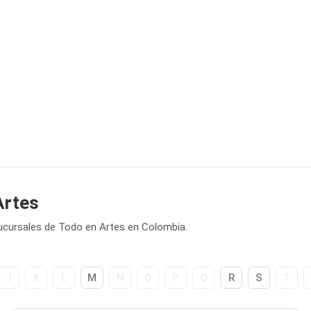
Artes
sucursales de Todo en Artes en Colombia.
J
K
L
M
N
O
P
Q
R
S
T