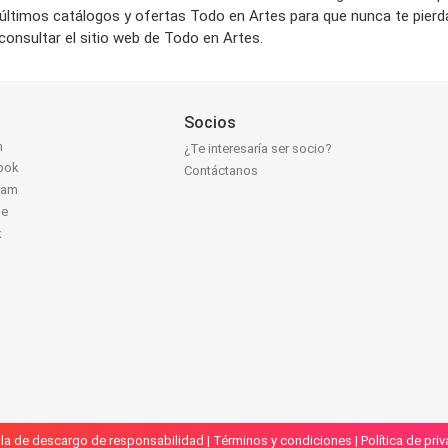
últimos catálogos y ofertas Todo en Artes para que nunca te pier
onsultar el sitio web de Todo en Artes.
Socios
n
¿Te interesaría ser socio?
ook
Contáctanos
ram
be
k
la de descargo de responsabilidad
|
Términos y condiciones
|
Política de pri