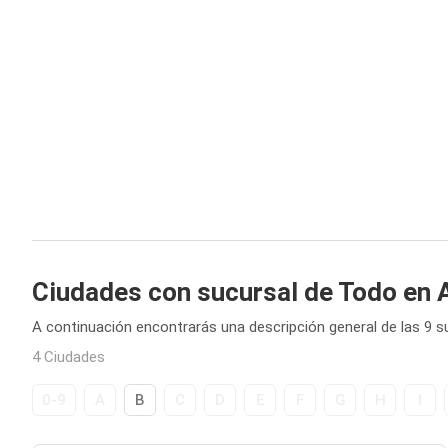
Ciudades con sucursal de Todo en 
A continuación encontrarás una descripción general de las 9 
4 Ciudades
0-9
A
B
C
D
E
F
G
H
I