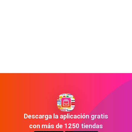
Descarga la aplicación gratis
con más de 1250 tiendas