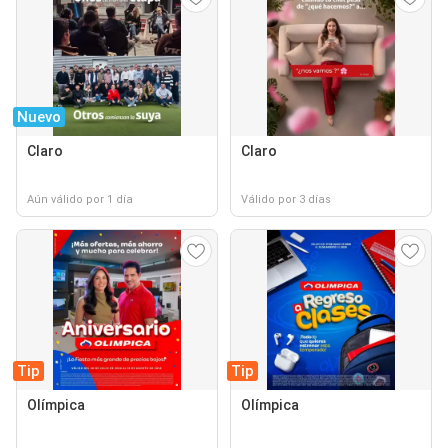
Nuevo
Claro
Claro
Aún válido por 1 día
Válido por 3 días
Tip
Tip
Olímpica
Olímpica