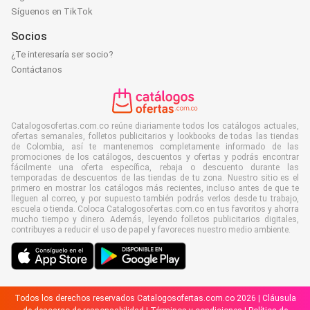
Síguenos en TikTok
Socios
¿Te interesaría ser socio?
Contáctanos
Catalogosofertas.com.co reúne diariamente todos los catálogos actuales,
ofertas semanales, folletos publicitarios y lookbooks de todas las tiendas
de Colombia, así te mantenemos completamente informado de las
promociones de los catálogos, descuentos y ofertas y podrás encontrar
fácilmente una oferta específica, rebaja o descuento durante las
temporadas de descuentos de las tiendas de tu zona. Nuestro sitio es el
primero en mostrar los catálogos más recientes, incluso antes de que te
lleguen al correo, y por supuesto también podrás verlos desde tu trabajo,
escuela o tienda. Coloca Catalogosofertas.com.co en tus favoritos y ahorra
mucho tiempo y dinero. Además, leyendo folletos publicitarios digitales,
contribuyes a reducir el uso de papel y favoreces nuestro medio ambiente.
Todos los derechos reservados Catalogosofertas.com.co 2026 |
Cláusula