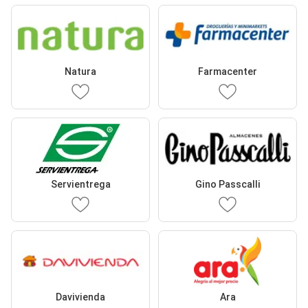
Natura
Farmacenter
Servientrega
Gino Passcalli
Davivienda
Ara