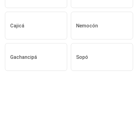
Cajicá
Nemocón
Gachancipá
Sopó