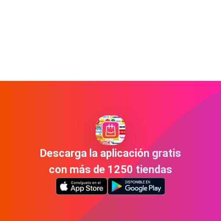
Descarga la aplicación gratis
con más de 1250 tiendas