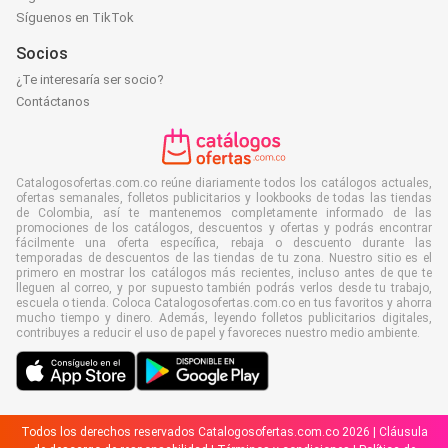
Síguenos en TikTok
Socios
¿Te interesaría ser socio?
Contáctanos
Catalogosofertas.com.co reúne diariamente todos los catálogos actuales,
ofertas semanales, folletos publicitarios y lookbooks de todas las tiendas
de Colombia, así te mantenemos completamente informado de las
promociones de los catálogos, descuentos y ofertas y podrás encontrar
fácilmente una oferta específica, rebaja o descuento durante las
temporadas de descuentos de las tiendas de tu zona. Nuestro sitio es el
primero en mostrar los catálogos más recientes, incluso antes de que te
lleguen al correo, y por supuesto también podrás verlos desde tu trabajo,
escuela o tienda. Coloca Catalogosofertas.com.co en tus favoritos y ahorra
mucho tiempo y dinero. Además, leyendo folletos publicitarios digitales,
contribuyes a reducir el uso de papel y favoreces nuestro medio ambiente.
Todos los derechos reservados Catalogosofertas.com.co 2026 |
Cláusula