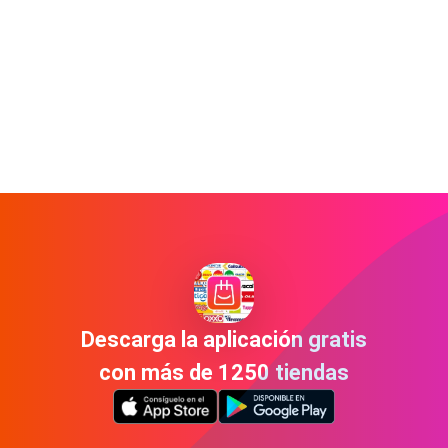
Descarga la aplicación gratis
con más de 1250 tiendas