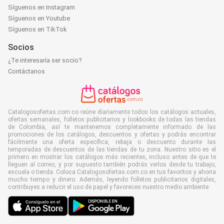
Síguenos en Instagram
Síguenos en Youtube
Síguenos en TikTok
Socios
¿Te interesaría ser socio?
Contáctanos
Catalogosofertas.com.co reúne diariamente todos los catálogos actuales,
ofertas semanales, folletos publicitarios y lookbooks de todas las tiendas
de Colombia, así te mantenemos completamente informado de las
promociones de los catálogos, descuentos y ofertas y podrás encontrar
fácilmente una oferta específica, rebaja o descuento durante las
temporadas de descuentos de las tiendas de tu zona. Nuestro sitio es el
primero en mostrar los catálogos más recientes, incluso antes de que te
lleguen al correo, y por supuesto también podrás verlos desde tu trabajo,
escuela o tienda. Coloca Catalogosofertas.com.co en tus favoritos y ahorra
mucho tiempo y dinero. Además, leyendo folletos publicitarios digitales,
contribuyes a reducir el uso de papel y favoreces nuestro medio ambiente.