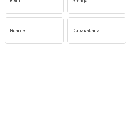
Bello
Amagá
Guarne
Copacabana