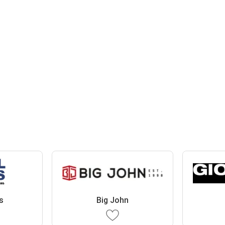
s
Big John