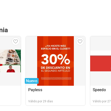
nia
Nuevo
Payless
Speedo
Válido por 29 días
Válido por 27