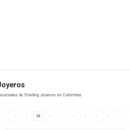
 Joyeros
ucursales de Sterling Joyeros en Colombia.
J
K
L
M
N
O
P
Q
R
S
T