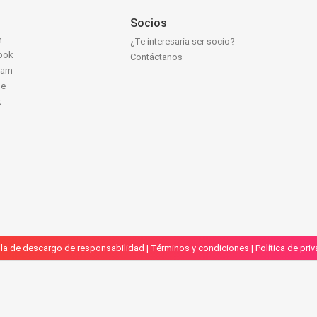
Socios
n
¿Te interesaría ser socio?
ook
Contáctanos
ram
be
k
la de descargo de responsabilidad
|
Términos y condiciones
|
Política de pri