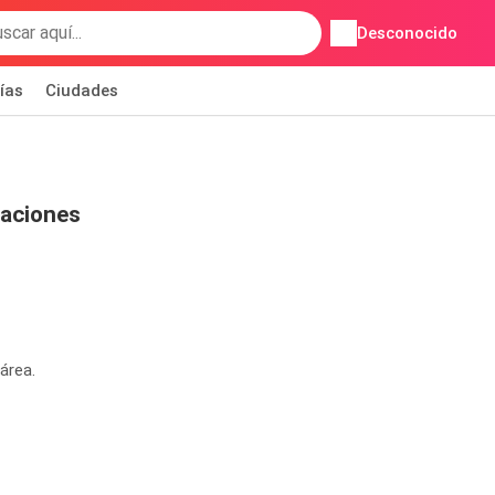
Desconocido
ías
Ciudades
caciones
área.