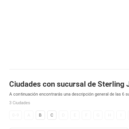
Ciudades con sucursal de Sterling
A continuación encontrarás una descripción general de las 6 s
3 Ciudades
0-9
A
B
C
D
E
F
G
H
I