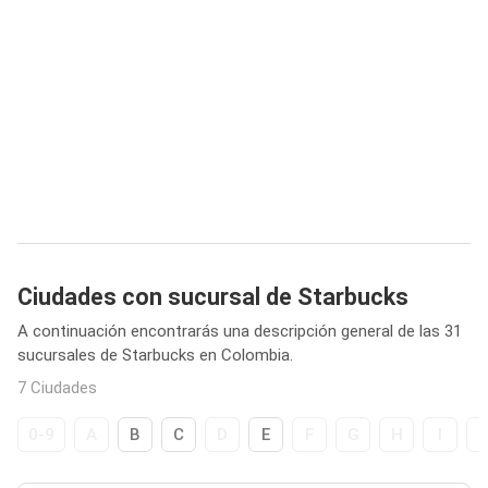
Ciudades con sucursal de Starbucks
A continuación encontrarás una descripción general de las 31
sucursales de Starbucks en Colombia.
7 Ciudades
0-9
A
B
C
D
E
F
G
H
I