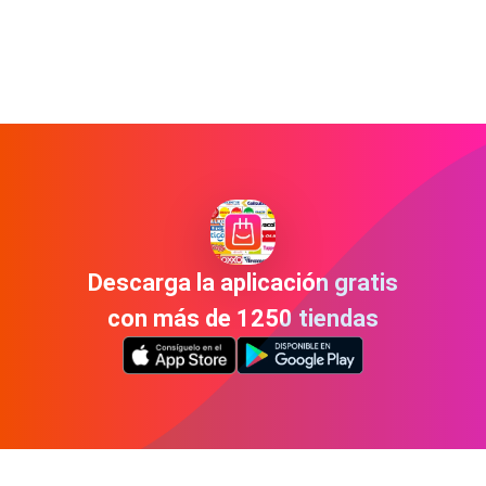
Descarga la aplicación gratis
con más de 1250 tiendas